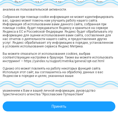
Сервис Яндекс Метрика использует технологию “cookie” — небольшие
текстовые файлы, размещаемые на компьютере пользователей с целью
анализа их пользовательской активности.
Хотите быть в курсе лучших предложений?
Собранная при помощи cookie информация не может идентифицировать
Подпишитесь на рассылку горящий туров и спецпредложений
вас, однако может помочь нам улучшить работу нашего сайта.
Информация об использовании вами данного сайта, собранная при
Подписаться
помощи cookie, будет передаваться Яндексу и храниться на сервере
Яндекса в ЕС и Российской Федерации. Яндекс будет обрабатывать эту
Нажимая кнопку “Подписаться“ вы соглашаетесь на
обработку
информацию для оценки использования вами сайта, составления для
персональных данных
в соответствии с
Политикой конфиденциальности
.
нас отчетов о деятельности нашего сайта, и предоставления других
услуг. Яндекс обрабатывает эту информацию в порядке, установленном
в условиях использования сервиса Яндекс Метрика.
Ярославль, ул. Кирова, 10, 3 этаж, офис 314
Вы можете отказаться от использования cookies, выбрав
Звонок по России бесплатный:
8 (800) 550-70-15
соответствующие настройки в браузере. Также вы можете использовать
инструмент — https://yandex.ru/support/metrika/general/opt-out.html
info@yartravel.ru
Однако это может повлиять на работу некоторых функций сайта.
Реестровый номер ВНТ 003426 в Едином федеральном реестре туроператоров.
Используя этот сайт, вы соглашаетесь на обработку данных о вас
Политика конфиденциальности
Яндексом в порядке и целях, указанных выше.
Также предлагаем ознакомиться с нашей
Политикой в отношении
обработки персональных данных
и
политика конфиденциальности
. С
уважением к Вам и вашей личной информации, руководство
туристического агенства "Ярославские Путешествия"
Принять