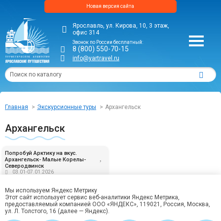
Новая версия сайта
Ярославль, ул. Кирова, 10, 3 этаж,
офис 314
Звонок по России бесплатный:
8 (800) 550-70-15
info@yartravel.ru
Главная
Экскурсионные туры
Архангельск
Архангельск
Попробуй Арктику на вкус.
Архангельск- Малые Корелы-
Северодвинск
03.01-07.01.2026
Мы используем Яндекс Метрику
от 27 390,00 руб
Этот сайт использует сервис веб-аналитики Яндекс Метрика,
предоставляемый компанией ООО «ЯНДЕКС», 119021, Россия, Москва,
ул. Л. Толстого, 16 (далее — Яндекс).