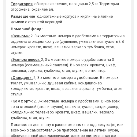
Территория
обширная зеленая, площадью 2,5 га.Территория
огорожена, охраняемая.
Размещение
одноэтажные корпуса и кирпичные летние
домики с открытой верандой.
Номерной фонд:
«Эконом»:
2, 3-х местные номера с удобствами на территории в
отдельно стоящем корпусе (душевые, умывальники, туалеты). В
номерах: кровати, шкаф, вешалки, зеркало, тумбочка, стол,
стулья.
«Эконом плюс»:
2, 3-х местные номера с удобствами на 3
номера (совмещенный санузел). В номерах: кровати, шкаф,
вешалки, зеркало, тумбочка, стол, стулья, вентилятор.
«Стандарт»:
2, 3-х местные номера с удобствами. В номерах:
туалет, умывальник, душевая кабина, кондиционер,
холодильник, кровати, шкаф, вешалки, зеркало, тумбочка, стол,
стулья.
«Комфорт»:
2, 3-х местные номера с удобствами. В номерах:
зона столовой (стол и стулья), спальня, туалет, кондиционер,
холодильник, телевизор, кровати, шкаф, вешалки, зеркало,
тумбочка, стол, стулья.
Питание:
за доп. плату в расположенных неподалеку кафе, или
возможно самостоятельное приготовление на летней кухне,
оборудованной холодильниками, электроплитами, а так же