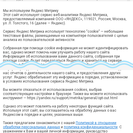
полным набором посуды (за доп. плату)для приготовления
пищи. Также на территории расположены мангалы.
Мы используем Яндекс Метрику
Этот сайт использует сервис веб-аналитики Яндекс Метрика,
К услугам отдыхающих:
кухня для самостоятельного
предоставляемый компанией ООО «ЯНДЕКС», 119021, Россия, Москва,
приготовления, мангалы, беседки, автостоянка (за доп. плату)
ул. Л. Толстого, 16 (далее — Яндекс).
Водоснабжение:
холодная и горячая вода – постоянно.
Сервис Яндекс Метрика использует технологию “cookie” — небольшие
Пляж:
галечный городской пляж, расположен в
450 метров
от
текстовые файлы, размещаемые на компьютере пользователей с целью
анализа их пользовательской активности.
базы.
Собранная при помощи cookie информация не может идентифицировать
вас, однако может помочь нам улучшить работу нашего сайта.
Информация об использовании вами данного сайта, собранная при
помощи cookie, будет передаваться Яндексу и храниться на сервере
Яндекса в ЕС и Российской Федерации. Яндекс будет обрабатывать эту
информацию для оценки использования вами сайта, составления для
нас отчетов о деятельности нашего сайта, и предоставления других
услуг. Яндекс обрабатывает эту информацию в порядке, установленном
Хотите быть в курсе лучших предложений?
в условиях использования сервиса Яндекс Метрика.
Подпишитесь на рассылку горящий туров и спецпредложений
Вы можете отказаться от использования cookies, выбрав
Подписаться
соответствующие настройки в браузере. Также вы можете использовать
инструмент — https://yandex.ru/support/metrika/general/opt-out.html
Нажимая кнопку “Подписаться“ вы соглашаетесь на
обработку
персональных данных
в соответствии с
Политикой конфиденциальности
.
Однако это может повлиять на работу некоторых функций сайта.
Используя этот сайт, вы соглашаетесь на обработку данных о вас
Яндексом в порядке и целях, указанных выше.
Ярославль, ул. Кирова, 10, 3 этаж, офис 314
Звонок по России бесплатный:
Также предлагаем ознакомиться с нашей
Политикой в отношении
8 (800) 550-70-15
обработки персональных данных
и
политика конфиденциальности
. С
уважением к Вам и вашей личной информации, руководство
info@yartravel.ru