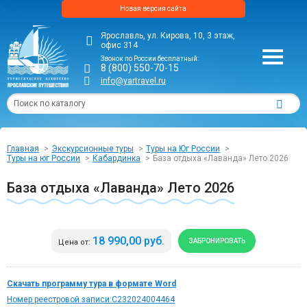
Новая версия сайта
Ярославль, ул. Кирова, 10, 3 этаж,
офис 314
Звонок по России бесплатный:
8 (800) 550-70-15
info@yartravel.ru
Главная
Экскурсионные туры
Туры на Юг России
Туры на юг России
Кабардинка
База отдыха «Лаванда» Лето 2026
База отдыха «Лаванда» Лето 2026
18 990,00 руб.
ЗАБРОНИРОВАТЬ
Цена от:
Скачать программу тура в формате Word
Номер реестровой записи:С232024004464