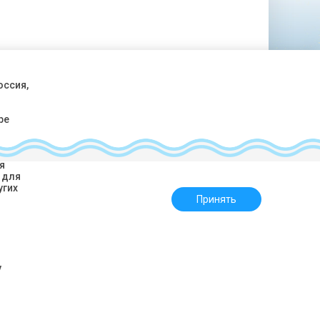
оссия,
ре
аботу
я
 для
, ул. Кирова, 10, 3 этаж, офис 314
угих
Принять
России бесплатный:
) 550-70-15
ravel.ru
у
ВНТ 003426 в Едином федеральном реестре туроператоров.
денциальности