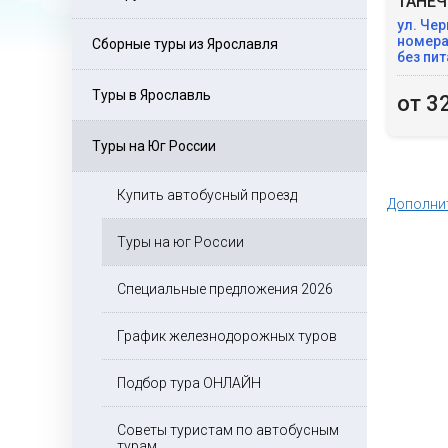
ТАНЕЧ
ул. Чер
номера
Сборные туры из Ярославля
без пит
Туры в Ярославль
от 3
Туры на Юг России
Купить автобусный проезд
Дополни
Туры на юг России
Специальные предложения 2026
График железнодорожных туров
Подбор тура ОНЛАЙН
Советы туристам по автобусным
турам