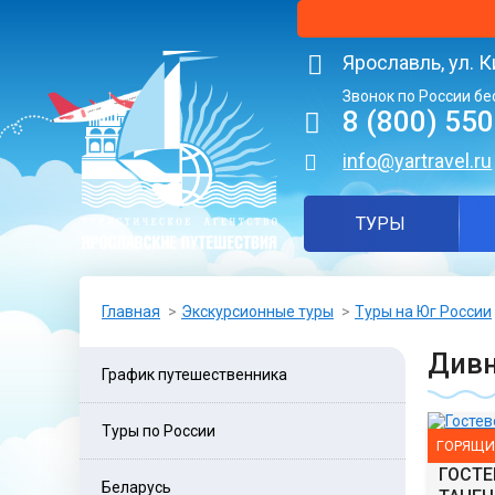
Ярославль, ул. К
Звонок по России бе
8 (800) 55
info@yartravel.ru
ТУРЫ
Главная
Экскурсионные туры
Туры на Юг России
Див
График путешественника
Туры по России
ГОРЯЩИ
ГОСТЕ
Беларусь