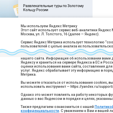
Развлекательные туры по Золотому
Кольцу России
Развлекательные туры для взрослых
Мы используем Яндекс Метрику
Этот сайт использует сервис веб-аналитики Яндекс
Москва, ул. Л. Толстого, 16 (далее — Яндекс).
Туры по странам СНГ
Сервис Яндекс Метрика использует технологию “co
пользователей с целью анализа их пользовательско
Собранная при помощи cookie информация не может
нашего сайта. Информация об использовании вами д
Яндексу и храниться на сервере Яндекса в ЕС и Ро
Хотите быть в кур
оценки использования вами сайта, составления для 
Подпишитесь на рассылк
услуг. Яндекс обрабатывает эту информацию в поря
Метрика.
Вы можете отказаться от использования cookies, в
использовать инструмент — https://yandex.ru/support/
Нажимая кнопку “Подписать
данных
в соответствии с
По
Однако это может повлиять на работу некоторых фун
данных о вас Яндексом в порядке и целях, указанны
Также предлагаем ознакомиться с нашей
Политикой
конфиденциальности
. С уважением к Вам и вашей 