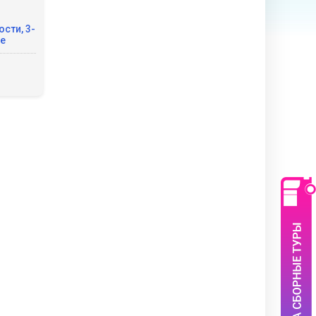
сти, 3-
ие