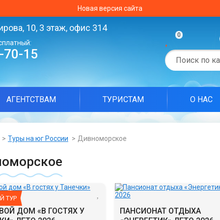
Новая версия сайта
ирова, 10, 3 этаж, офис 314
0
сплатный:
0-70-15
АГЕНТСТВАМ
ТУРИСТАМ
О НАС
Туры на юг России
Дивноморское
номорское
Й ТУР
ВОЙ ДОМ «В ГОСТЯХ У
ПАНСИОНАТ ОТДЫХА