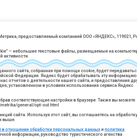
 Метрика, предоставляемый компанией ООО «ЯНДЕКС», 119021, Р
okie” — небольшие текстовые файлы, размещаемые на компьюте
й активности.
 идентифицировать вас, однако может помочь нам улучшить р
анного сайта, собранная при помощи cookie, будет передаватьс
ссийской Федерации. Яндекс будет обрабатывать эту информацию
се лучших предложений?
Ярославль
нас отчетов о деятельности нашего сайта, и предоставления др
у горящий туров и спецпредложений
дке, установленном в условиях использования сервиса Яндекс
Звонок по 
8 (800
Подписаться
ыбрав соответствующие настройки в браузере. Также вы можете
metrika/general/opt-out.html
info@yart
ся“ вы соглашаетесь на
обработку персональных
литикой конфиденциальности
.
кций сайта. Используя этот сайт, вы соглашаетесь на обработк
х выше.
Реестровый номер 
 в отношении обработки персональных данных
и
политика
Политика конфи
личной информации, руководство туристического агенства