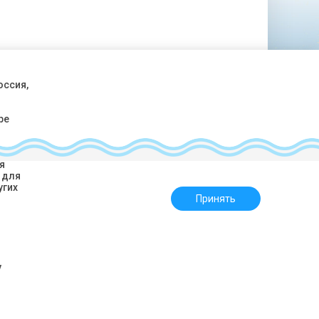
оссия,
ре
аботу
я
 для
, ул. Кирова, 10, 3 этаж, офис 314
угих
Принять
России бесплатный:
) 550-70-15
ravel.ru
у
ВНТ 003426 в Едином федеральном реестре туроператоров.
денциальности