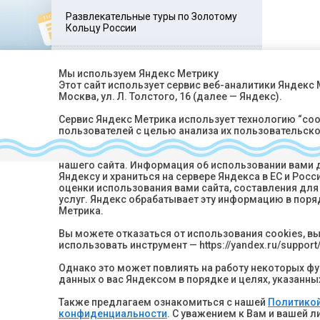
Развлекательные туры по Золотому
Кольцу России
Развлекательные туры для взрослых
Мы используем Яндекс Метрику
Этот сайт использует сервис веб-аналитики Яндекс
Москва, ул. Л. Толстого, 16 (далее — Яндекс).
Туры по странам СНГ
Сервис Яндекс Метрика использует технологию “co
пользователей с целью анализа их пользовательско
Собранная при помощи cookie информация не может
нашего сайта. Информация об использовании вами д
Яндексу и храниться на сервере Яндекса в ЕС и Ро
Хотите быть в кур
оценки использования вами сайта, составления для 
Подпишитесь на рассылк
услуг. Яндекс обрабатывает эту информацию в поря
Метрика.
Вы можете отказаться от использования cookies, в
использовать инструмент — https://yandex.ru/support/
Нажимая кнопку “Подписать
данных
в соответствии с
По
Однако это может повлиять на работу некоторых фун
данных о вас Яндексом в порядке и целях, указанны
Также предлагаем ознакомиться с нашей
Политикой
конфиденциальности
. С уважением к Вам и вашей 