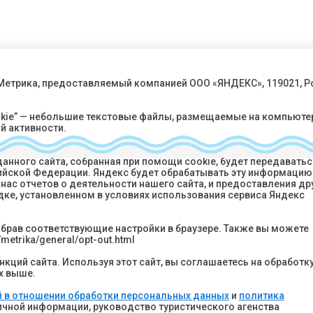
 Метрика, предоставляемый компанией ООО «ЯНДЕКС», 119021, Р
okie” — небольшие текстовые файлы, размещаемые на компьюте
й активности.
 идентифицировать вас, однако может помочь нам улучшить р
анного сайта, собранная при помощи cookie, будет передаватьс
ссийской Федерации. Яндекс будет обрабатывать эту информацию
се лучших предложений?
Ярославль
нас отчетов о деятельности нашего сайта, и предоставления др
у горящий туров и спецпредложений
дке, установленном в условиях использования сервиса Яндекс
Звонок по 
8 (800
Подписаться
ыбрав соответствующие настройки в браузере. Также вы можете
metrika/general/opt-out.html
info@yart
ся“ вы соглашаетесь на
обработку персональных
литикой конфиденциальности
.
кций сайта. Используя этот сайт, вы соглашаетесь на обработк
х выше.
Реестровый номер 
 в отношении обработки персональных данных
и
политика
Политика конфи
личной информации, руководство туристического агенства