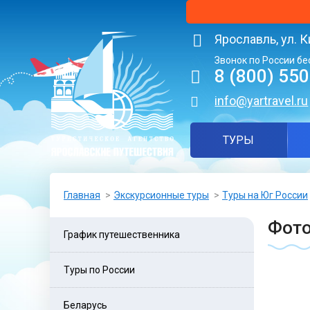
Ярославль, ул. К
Звонок по России бе
8 (800) 55
info@yartravel.ru
ТУРЫ
Главная
Экскурсионные туры
Туры на Юг России
Фото
График путешественника
Туры по России
Беларусь