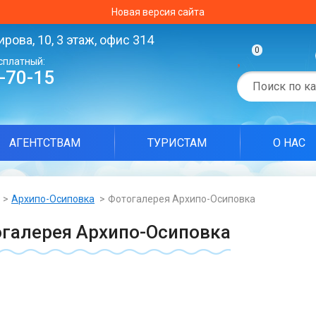
Новая версия сайта
ирова, 10, 3 этаж, офис 314
0
сплатный:
0-70-15
АГЕНТСТВАМ
ТУРИСТАМ
О НАС
Архипо-Осиповка
Фотогалерея Архипо-Осиповка
галерея Архипо-Осиповка