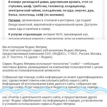
В номере:
раскладной диван, двуспальная кровать, стол со
стульями, шкаф, тумбочка, телевизор, кондиционер,
электрический чайник, холодильник, посуда, санузел, душ,
белье, полотенца, сейф (по желанию).
Питание:
организовано в столовой и ресторане, где подают
блюда азиатской, европейской и национальной кухни. Доступен
заказ еды и напитков в номер.
К услугам отдыхающих:
интернет Wi-Fi, тренажерный зал,
детская игровая комната с присмотром, игры на компьютерах,
гладильная на первом этаже, охраняемая парковка, уборка
Мы используем Яндекс Метрику
плановая через день (только с разрешения и послеобеденное
Этот сайт использует сервис веб-аналитики Яндекс Метрика,
время), пользование сейфом
предоставляемый компанией ООО «ЯНДЕКС», 119021, Россия, Москва,
ул. Л. Толстого, 16 (далее — Яндекс).
За доп. плату
: заказ экскурсий по Дагестану
Пляж:
Отель расположен на берегу Каспийского моря.
Сервис Яндекс Метрика использует технологию “cookie” — небольшие
Песчаный пляж обустроен для комфортного отдыха. Здесь есть
текстовые файлы, размещаемые на компьютере пользователей с целью
анализа их пользовательской активности.
раздевалки, навесы и лежаки.
Собранная при помощи cookie информация не может идентифицировать
вас, однако может помочь нам улучшить работу нашего сайта.
Информация об использовании вами данного сайта, собранная при
помощи cookie, будет передаваться Яндексу и храниться на сервере
Яндекса в ЕС и Российской Федерации. Яндекс будет обрабатывать эту
информацию для оценки использования вами сайта, составления для
нас отчетов о деятельности нашего сайта, и предоставления других
услуг. Яндекс обрабатывает эту информацию в порядке, установленном
Хотите быть в курсе лучших предложений?
в условиях использования сервиса Яндекс Метрика.
Подпишитесь на рассылку горящий туров и спецпредложений