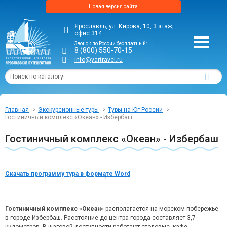
Новая версия сайта
Ярославль, ул. Кирова, 10, 3 этаж,
офис 314
Звонок по России бесплатный:
8 (800) 550-70-15
info@yartravel.ru
Главная
Экскурсионные туры
Туры на Юг России
Гостиничный комплекс «Океан» - Избербаш
Гостиничный комплекс «Океан» - Избербаш
Скачать программу тура в формате Word
Гостиничный комплекс «Океан»
располагается на морском побережье
в городе Избербаш. Расстояние до центра города составляет 3,7