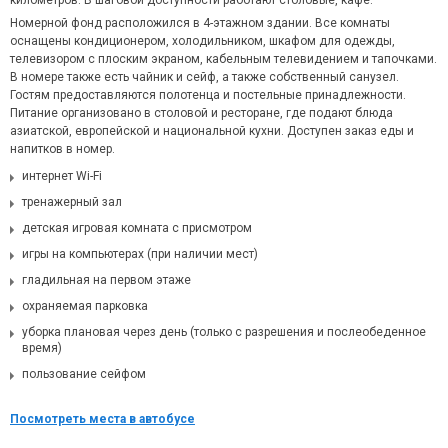
километров. В шаговой доступности работают столовые, кафе.
Номерной фонд расположился в 4-этажном здании. Все комнаты
оснащены кондиционером, холодильником, шкафом для одежды,
телевизором с плоским экраном, кабельным телевидением и тапочками.
В номере также есть чайник и сейф, а также собственный санузел.
Гостям предоставляются полотенца и постельные принадлежности.
Питание организовано в столовой и ресторане, где подают блюда
азиатской, европейской и национальной кухни. Доступен заказ еды и
напитков в номер.
интернет Wi-Fi
тренажерный зал
детская игровая комната с присмотром
игры на компьютерах (при наличии мест)
гладильная на первом этаже
охраняемая парковка
уборка плановая через день (только с разрешения и послеобеденное
время)
пользование сейфом
Посмотреть места в автобусе