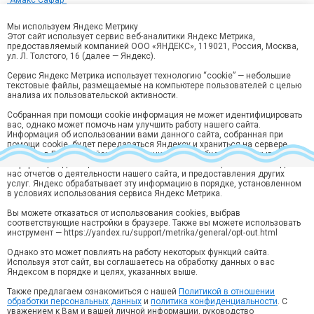
"Амакс Сафар"
Памятка туриста по автобусому туру в Казань с проживанием в
Мы используем Яндекс Метрику
гостинице "Давыдов"
Этот сайт использует сервис веб-аналитики Яндекс Метрика,
Памятка туриста по автобусому туру в Казань с проживанием в
предоставляемый компанией ООО «ЯНДЕКС», 119021, Россия, Москва,
ул. Л. Толстого, 16 (далее — Яндекс).
гостинице "Вояжъ"
Памятка туриста по автобусому туру в Казань с проживанием в гостинице
Сервис Яндекс Метрика использует технологию “cookie” — небольшие
текстовые файлы, размещаемые на компьютере пользователей с целью
"Регина на Петербургской"
анализа их пользовательской активности.
Памятка туриста по автобусому туру Казань-Йошкар-Ола-Чебоксары с
Собранная при помощи cookie информация не может идентифицировать
проживанием в гостинице "Эврика"
вас, однако может помочь нам улучшить работу нашего сайта.
Информация об использовании вами данного сайта, собранная при
помощи cookie, будет передаваться Яндексу и храниться на сервере
Яндекса в ЕС и Российской Федерации. Яндекс будет обрабатывать эту
информацию для оценки использования вами сайта, составления для
нас отчетов о деятельности нашего сайта, и предоставления других
услуг. Яндекс обрабатывает эту информацию в порядке, установленном
Хотите быть в курсе лучших предложений?
в условиях использования сервиса Яндекс Метрика.
Подпишитесь на рассылку горящий туров и спецпредложений
Вы можете отказаться от использования cookies, выбрав
Подписаться
соответствующие настройки в браузере. Также вы можете использовать
инструмент — https://yandex.ru/support/metrika/general/opt-out.html
Нажимая кнопку “Подписаться“ вы соглашаетесь на
обработку
персональных данных
в соответствии с
Политикой конфиденциальности
.
Однако это может повлиять на работу некоторых функций сайта.
Используя этот сайт, вы соглашаетесь на обработку данных о вас
Яндексом в порядке и целях, указанных выше.
Ярославль, ул. Кирова, 10, 3 этаж, офис 314
Звонок по России бесплатный:
Также предлагаем ознакомиться с нашей
Политикой в отношении
8 (800) 550-70-15
обработки персональных данных
и
политика конфиденциальности
. С
уважением к Вам и вашей личной информации, руководство
info@yartravel.ru