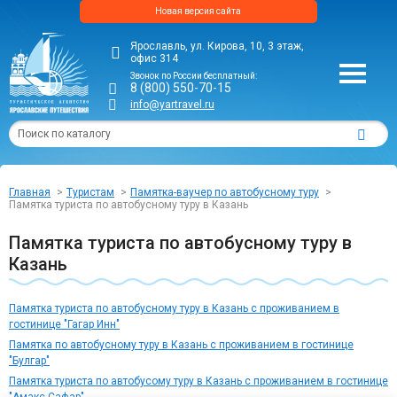
Новая версия сайта
Ярославль, ул. Кирова, 10, 3 этаж,
офис 314
Звонок по России бесплатный:
8 (800) 550-70-15
info@yartravel.ru
Главная
Туристам
Памятка-ваучер по автобусному туру
Памятка туриста по автобусному туру в Казань
Памятка туриста по автобусному туру в
Казань
Памятка туриста по автобусному туру в Казань с проживанием в
гостинице "Гагар Инн"
Памятка по автобусному туру в Казань с проживанием в гостинице
"Булгар"
Памятка туриста по автобусому туру в Казань с проживанием в гостинице