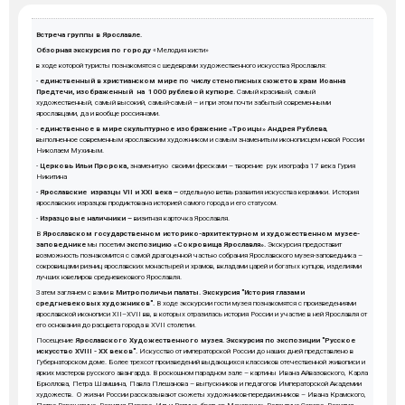
Встреча группы в Ярославле.
Обзорная экскурсия по городу
«Мелодия кисти»
в ходе которой туристы познакомятся с шедеврами художественного искусства Ярославля:
-
единственный в христианском мире по числу стенописных сюжетов храм Иоанна
Предтечи, изображенный на 1000 рублевой купюре
. Самый красивый, самый
художественный, самый высокий, самый-самый – и при этом почти забытый современными
ярославцами, да и вообще россиянами.
-
единственное в мире скульптурное изображение «Троицы» Андрея Рублева
,
выполненное современным ярославским художником и самым знаменитым иконописцем новой России
Николаем Мухиным.
-
Церковь Ильи Пророка,
знаменитую своими фресками – творение рук изографа 17 века Гурия
Никитина
-
Ярославские изразцы
VII и
XXI века –
отдельную ветвь развития искусства керамики. История
ярославских изразцов продиктована историей самого города и его статусом.
-
Изразцовые наличники –
визитная карточка Ярославля.
В
Ярославском государственном историко-архитектурном и художественном музее-
заповеднике
мы посетим
экспозицию «Сокровища Ярославля».
Экскурсия предоставит
возможность познакомится с самой драгоценной частью собрания Ярославского музея-заповедника –
сокровищами ризниц ярославских монастырей и храмов, вкладами царей и богатых купцов, изделиями
лучших ювелиров средневекового Ярославля.
Затем заглянем с вами в
Митрополичьи палаты. Экскурсия "История глазами
средгневековых художников".
В ходе экскурсии гости музея познакомятся с произведениями
ярославской иконописи XII–XVII вв, в которых отразилась история России и участие в ней Ярославля от
его основания до расцвета города в XVII столетии.
Посещение
Ярославского Художественного музея. Экскурсия по экспозиции "Русское
искусство XVIII - XX веков".
Искусство от императорской России до наших дней представлено в
Губернаторском доме. Более трехсот произведений выдающихся классиков отечественной живописи и
ярких мастеров русского авангарда. В роскошном парадном зале – картины Ивана Айвазовского, Карла
Брюллова, Петра Шамшина, Павла Плешанова – выпускников и педагогов Императорской Академии
художеств.
О жизни России рассказывают сюжеты художников-передвижников – Ивана Крамского,