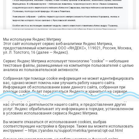
Петра Верещагина, Василия Перова, Ильи Репина, братьев Маковских, Валентина Серова, Василия
Верещагина. В собрании музея – пейзажная живопись «короля русского леса» Ивана Шишкина,
создателя русского лирического пейзажа Алексея Саврасова, мастера пейзажа настроения Василия
Поленова, поэта русской природы Исаака Левитана.
Уникальное собрание – работы первого русского импрессиониста Константина Коровина, жизнь и
творчество которого тесно связано с Ярославской землей.
Особое место в экспозиции занимает модель самого известного памятника Александру Пушкину,
созданная великим скульптором, уроженцем Ярославской губернии Александром Опекушиным.
Окончание программы.
Мы используем Яндекс Метрику
Этот сайт использует сервис веб-аналитики Яндекс Метрика,
предоставляемый компанией ООО «ЯНДЕКС», 119021, Россия, Москва,
ул. Л. Толстого, 16 (далее — Яндекс).
Сервис Яндекс Метрика использует технологию “cookie” — небольшие
текстовые файлы, размещаемые на компьютере пользователей с целью
анализа их пользовательской активности.
Собранная при помощи cookie информация не может идентифицировать
вас, однако может помочь нам улучшить работу нашего сайта.
Информация об использовании вами данного сайта, собранная при
помощи cookie, будет передаваться Яндексу и храниться на сервере
Яндекса в ЕС и Российской Федерации. Яндекс будет обрабатывать эту
информацию для оценки использования вами сайта, составления для
нас отчетов о деятельности нашего сайта, и предоставления других
услуг. Яндекс обрабатывает эту информацию в порядке, установленном
Хотите быть в курсе лучших предложений?
в условиях использования сервиса Яндекс Метрика.
Подпишитесь на рассылку горящий туров и спецпредложений
Вы можете отказаться от использования cookies, выбрав
Подписаться
соответствующие настройки в браузере. Также вы можете использовать
инструмент — https://yandex.ru/support/metrika/general/opt-out.html
Нажимая кнопку “Подписаться“ вы соглашаетесь на
обработку
персональных данных
в соответствии с
Политикой конфиденциальности
.