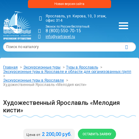
Новая версия сайта
Ярославль, ул. Кирова, 10, 3 этаж,
офис 314
Звонок по России бесплатный:
8 (800) 550-70-15
info@yartravel.ru
Главная
Экскурсионные туры
Туры в Ярославль
Экскурсионные туры в Ярославле и области для организованных групп
Экскурсионные туры в Ярославле
Художественный Ярославль «Мелодия кисти»
Художественный Ярославль «Мелодия
кисти»
2 200,00 руб.
ОСТАВИТЬ ЗАЯВКУ
Цена от: