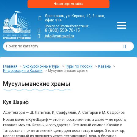
Новая версия сайта
Ярославль, ул. Кирова, 10, 3 этаж,
офис 314
Звонок по России бесплатный:
8 (800) 550-70-15
info@yartravel.ru
Главная
Экскурсионные туры
Туры по России
Казань
Информация о Казани
Мусульманские храмы
Мусульманские храмы
Кул Шариф
Архитекторы — Ш. Латыпов, И, Сайфуллин, А. Саттаров и М. Сафронов
Новая мечеть Кул-Шариф — это не просто мечеть, и даже — не просто
главная мечеть Казани и государства. Это новый символ Казани и
Татарстана, притягательный центр для всех татар в мире. Это вектор,
направленный из прошлого через сегодняшний день в будущее.