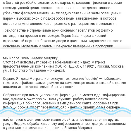
с богатой резьбой сталактитовые карнизы, кессоны, филенки в форме
«сельджукской цепи» составляют великолепное декоративное
убранство фасадов мечети. Анфиладно связанные залы освещены 8
парами высоких окон с подковообразным завершением, в которое
вставлена мпоголепестковая розетка с разноцветными стеклами.
Трехлопастные стрельчатые арки оконных переплетов эффектно
выглядят на просвет в интерьере. Первый зал через широкий
стрельчатый портал и боковые двери с цветными витражами связан с
основным молельным залом. Прекрасно выверенные пропорции
основного зала, оптимальная высота и великолепное оформление
интерьера создают ощущение торжественности и возвышенности.
Мы используем Яндекс Метрику
Четыре стройные колонны поддерживают плоское перекрытие. Глубокая
Этот сайт использует сервис веб-аналитики Яндекс Метрика,
предоставляемый компанией ООО «ЯНДЕКС», 119021, Россия, Москва,
михрабная ниша покрыта сплошным растительно-орнаментальным
ул. Л. Толстого, 16 (далее — Яндекс).
ковром в технике резьбы по камню. Плоскости потолка оформлены
лепными плафонами, выделенными золотисто-белым сочетанием
Сервис Яндекс Метрика использует технологию “cookie” — небольшие
текстовые файлы, размещаемые на компьютере пользователей с целью
цветов на голубом фоне. Хрустально-позолоченная люстра своим
анализа их пользовательской активности.
блеском оттеняет голубизну стен.
Собранная при помощи cookie информация не может идентифицировать
вас, однако может помочь нам улучшить работу нашего сайта.
Информация об использовании вами данного сайта, собранная при
помощи cookie, будет передаваться Яндексу и храниться на сервере
Яндекса в ЕС и Российской Федерации. Яндекс будет обрабатывать эту
информацию для оценки использования вами сайта, составления для
нас отчетов о деятельности нашего сайта, и предоставления других
услуг. Яндекс обрабатывает эту информацию в порядке, установленном
Хотите быть в курсе лучших предложений?
в условиях использования сервиса Яндекс Метрика.
Подпишитесь на рассылку горящий туров и спецпредложений