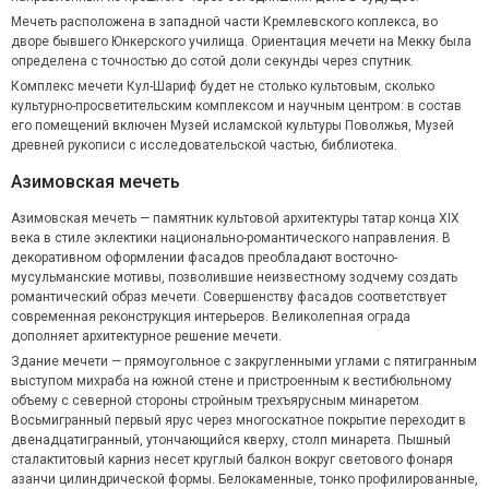
Мечеть расположена в западной части Кремлевского коплекса, во
дворе бывшего Юнкерского училища. Ориентация мечети на Мекку была
определена с точностью до сотой доли секунды через спутник.
Комплекс мечети Кул-Шариф будет не столько культовым, сколько
культурно-просветительским комплексом и научным центром: в состав
его помещений включен Музей исламской культуры Поволжья, Музей
древней рукописи с исследовательской частью, библиотека.
Азимовская мечеть
Азимовская мечеть — памятник культовой архитектуры татар конца ХIХ
века в стиле эклектики национально-романтического направления. В
декоративном оформлении фасадов преобладают восточно-
мусульманские мотивы, позволившие неизвестному зодчему создать
романтический образ мечети. Совершенству фасадов соответствует
современная реконструкция интерьеров. Великолепная ограда
дополняет архитектурное решение мечети.
Здание мечети — прямоугольное с закругленными углами с пятигранным
выступом михраба на южной стене и пристроенным к вестибюльному
объему с северной стороны стройным трехъярусным минаретом.
Восьмигранный первый ярус через многоскатное покрытие переходит в
двенадцатигранный, утончающийся кверху, столп минарета. Пышный
сталактитовый карниз несет круглый балкон вокруг светового фонаря
азанчи цилиндрической формы. Белокаменные, тонко профилированные,