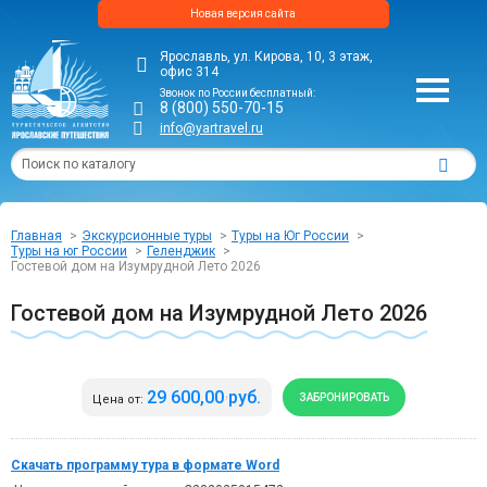
Новая версия сайта
Ярославль, ул. Кирова, 10, 3 этаж,
офис 314
Звонок по России бесплатный:
8 (800) 550-70-15
info@yartravel.ru
Главная
Экскурсионные туры
Туры на Юг России
Туры на юг России
Геленджик
Гостевой дом на Изумрудной Лето 2026
Гостевой дом на Изумрудной Лето 2026
29 600,00 руб.
ЗАБРОНИРОВАТЬ
Цена от:
Скачать программу тура в формате Word