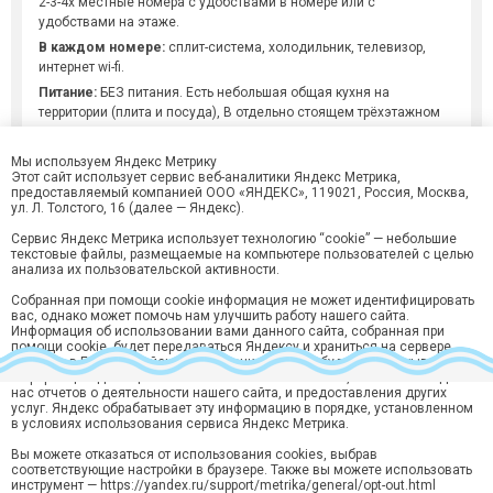
2-3-4х местные номера с удобствами в номере или с
удобствами на этаже.
В каждом номере:
сплит-система, холодильник, телевизор,
интернет wi-fi.
Питание:
БЕЗ питания. Есть небольшая общая кухня на
территории (плита и посуда), В отдельно стоящем трёхэтажном
доме, на каждом этаже по две комнаты и микроволновка с
обеденной зоной для этих двух комнат.
Мы используем Яндекс Метрику
Этот сайт использует сервис веб-аналитики Яндекс Метрика,
предоставляемый компанией ООО «ЯНДЕКС», 119021, Россия, Москва,
К услугам отдыхающих:
wi-fi, мангал (за доп. плату), стиральная
ул. Л. Толстого, 16 (далее — Яндекс).
машина (за доп. плату)
Сервис Яндекс Метрика использует технологию “cookie” — небольшие
Для детей:
есть детская площадка по пути на пляж.
текстовые файлы, размещаемые на компьютере пользователей с целью
анализа их пользовательской активности.
Пляж:
300 м. до галечного пляжа.
Собранная при помощи cookie информация не может идентифицировать
вас, однако может помочь нам улучшить работу нашего сайта.
Информация об использовании вами данного сайта, собранная при
помощи cookie, будет передаваться Яндексу и храниться на сервере
Яндекса в ЕС и Российской Федерации. Яндекс будет обрабатывать эту
информацию для оценки использования вами сайта, составления для
нас отчетов о деятельности нашего сайта, и предоставления других
услуг. Яндекс обрабатывает эту информацию в порядке, установленном
Хотите быть в курсе лучших предложений?
в условиях использования сервиса Яндекс Метрика.
Подпишитесь на рассылку горящий туров и спецпредложений
Вы можете отказаться от использования cookies, выбрав
Подписаться
соответствующие настройки в браузере. Также вы можете использовать
инструмент — https://yandex.ru/support/metrika/general/opt-out.html