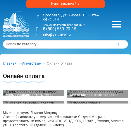
Новая версия сайта
Ярославль, ул. Кирова, 10, 3 этаж,
офис 314
Звонок по России бесплатный:
8 (800) 550-70-15
info@yartravel.ru
Главная
Агентствам
Онлайн оплата
Онлайн оплата
Новые правила оплаты туров
Описание процесса передачи
данных
Возврат денежных средств
Способы оплаты
Мы используем Яндекс Метрику
Этот сайт использует сервис веб-аналитики Яндекс Метрика,
предоставляемый компанией ООО «ЯНДЕКС», 119021, Россия, Москва,
ул. Л. Толстого, 16 (далее — Яндекс).