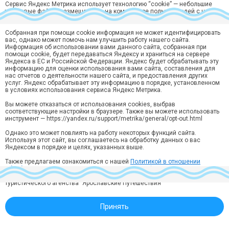
Сервис Яндекс Метрика использует технологию “cookie” — небольшие
текстовые файлы, размещаемые на компьютере пользователей с целью
анализа их пользовательской активности.
Собранная при помощи cookie информация не может идентифицировать
Хотите быть в курсе лучших предложений?
вас, однако может помочь нам улучшить работу нашего сайта.
Подпишитесь на рассылку горящий туров и спецпредложений
Информация об использовании вами данного сайта, собранная при
помощи cookie, будет передаваться Яндексу и храниться на сервере
Подписаться
Яндекса в ЕС и Российской Федерации. Яндекс будет обрабатывать эту
информацию для оценки использования вами сайта, составления для
нас отчетов о деятельности нашего сайта, и предоставления других
Нажимая кнопку “Подписаться“ вы соглашаетесь на
обработку
услуг. Яндекс обрабатывает эту информацию в порядке, установленном
персональных данных
в соответствии с
Политикой конфиденциальности
.
в условиях использования сервиса Яндекс Метрика.
Ярославль, ул. Кирова, 10, 3 этаж, офис 314
Вы можете отказаться от использования cookies, выбрав
соответствующие настройки в браузере. Также вы можете использовать
Звонок по России бесплатный:
инструмент — https://yandex.ru/support/metrika/general/opt-out.html
8 (800) 550-70-15
info@yartravel.ru
Однако это может повлиять на работу некоторых функций сайта.
Используя этот сайт, вы соглашаетесь на обработку данных о вас
Реестровый номер ВНТ 003426 в Едином федеральном реестре туроператоров.
Яндексом в порядке и целях, указанных выше.
Политика конфиденциальности
Также предлагаем ознакомиться с нашей
Политикой в отношении
обработки персональных данных
и
политика конфиденциальности
. С
уважением к Вам и вашей личной информации, руководство
туристического агенства "Ярославские Путешествия"
Принять