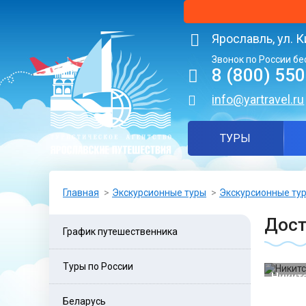
Ярославль, ул. К
Звонок по России бе
8 (800) 55
info@yartravel.ru
ТУРЫ
Главная
Экскурсионные туры
Экскурсионные тур
Дост
График путешественника
Туры по России
Никит
Беларусь