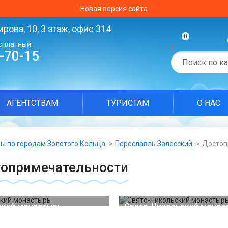
Новая версия сайта
ирова, 10, 3 этаж, офис 314
0
сплатный:
0-70-15
АГЕНТСТВАМ
ТУРИСТАМ
О НАС
ы по городам Золотого Кольца
Переславль Залесский
Достоп
опримечательности
ский монастырь
Свято-Никольский монас