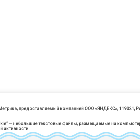
 Метрика, предоставляемый компанией ООО «ЯНДЕКС», 119021, Р
okie” — небольшие текстовые файлы, размещаемые на компьюте
й активности.
 идентифицировать вас, однако может помочь нам улучшить р