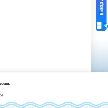
оссия,
ре
аботу