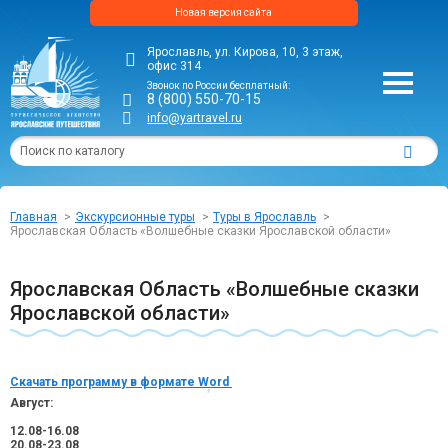
Новая версия сайта
Ярославль, ул. Кирова, 10, 3 этаж,
офис 314
Звонок по России бесплатный:
8 (800) 550-70-15
info@yartravel.ru
Главная
Экскурсионные туры
Туры в Ярославль
Ярославская Область «Волшебные сказки Ярославской области»
Ярославская Область «Волшебные сказки
Ярославской области»
Скачать программу в формате Word
Август:
12.08-16.08
20.08-23.08