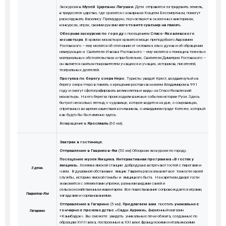
Экскурсия в
Музей Царевны Лягушки
. Дети отправятся за тридевять земель,
в тридесятое царство, где сразятся с коварным Кощеем Бессмертным, помогут
расколдовать Василису Премудрую, поучаствуют в сказочных викторинах,
конкурсах, играх, своими руками
изготовите сувенир на памя
ть.
Обзорная экскурсия по городу
с посещением
Спасо-Яковлевского
монастыря
. В храмах монастыря хранятся мощи: преподобного Авраамия
Ростовского – ему молятся об отогнании от человека злых духов и об обращении
неверующих и Святителя Иакова Ростовского – ему молятся о помощи в тяжелых
материальных обстоятельствах и при болезнях. Святителя Димитрия Ростовского –
он является святым покровителем учащихся и учащих, историков, писателей,
театральных деятелей.
Прогулка по берегу озера Неро
. Туристы увидят Крест, воздвигнутый на
берегу озера Неро в память о крещении ростовчан князем Владимиром в 991
году и смогут сфотографировать великолепные виды на Спасо-Яковлеский
монастырь. На его берегах происходили важные события истории Руси. Здесь
бытуют несколько легенд о чудовище, которое водится на дне, о сокровищах,
спрятанных во время нашествия кочевников, о невидимом граде Китеже, который
как будто бы был именно здесь.
Возвращение в
Ярославль
(60 км).
Завтрак в гостинице.
Отправление в Гаврилов-Ям
(50 км)
Обзорная экскурсия по городу.
Посещение музея Ямщика.
Интерактивная программа «В гостях у
ямщика».
Хозяева ямской станции добродушно встречают гостей с пирогами и
3 день
чаем. В душевной обстановке ямщик Гаврила рассказывает все тонкости своей
службы, историю ямской гоньбы и ямщицкого быта. На каретном дворе гости
знакомятся с элементами упряжи, разными видами саней и
сельскохозяйственным инвентарем. Все повествование сопровождается играми,
Гаврилов-Ям
загадками и соревнованиями.
Отправление в Гагарино
(5 км).
Предлагаем вам
посетить
уникальное
гончарное производство «Сады Аурики»
, фирменный магазин
Гагарино
«Канибадок». Вы сможете увидеть уникальные печи обжига, созданные по
образцам XVIII века, построенные в XXI веке французскими и итальянскими