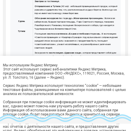
Завтрак в гостинице.
Отправление в Тутаев
(40 км)
-
небольшой провинциальный городок, который
уникален и удивителен тем, что, расположенный на двух берегах Волги и до сих
пор не имеет моста между этими берегами.
Обзорная экскурсия по городу «Жемчужина провинции»
: Волжская
5 день
набережная, бывшая торговая площадь, Парк Советского периода, панорама
Левобережного Романова, посещение Воскресенского собора, где находится
Чудотворная икона Всемилостивый Спас.
Тутаев
Посещение
экспокомплекса «Борисоглебская сторона».
В экспозициях
«Советская провинция» и «Квартира Букваря» под музыкальное сопровождение
ушедшей эпохи экскурсанты знакомятся с предметами быта, посещают
«советский магазин», узнают незатейливые, но разнообразные увлечения
советских людей.
Экскурсия по
экспозиции «Царская овца
», которая представляет собой дом
овчара, состоящий из жилой и хозяйственной половин, сохранивших предметы,
бытовавшие в Романово-Борисоглебске на рубеже 19-20 веков.
Мы используем Яндекс Метрику
Возвращение
в Ярославль.
Этот сайт использует сервис веб-аналитики Яндекс Метрика,
Отправление.
предоставляемый компанией ООО «ЯНДЕКС», 119021, Россия, Москва,
ул. Л. Толстого, 16 (далее — Яндекс).
Сервис Яндекс Метрика использует технологию “cookie” — небольшие
текстовые файлы, размещаемые на компьютере пользователей с целью
анализа их пользовательской активности.
Собранная при помощи cookie информация не может идентифицировать
вас, однако может помочь нам улучшить работу нашего сайта.
Информация об использовании вами данного сайта, собранная при
помощи cookie, будет передаваться Яндексу и храниться на сервере
Яндекса в ЕС и Российской Федерации. Яндекс будет обрабатывать эту
информацию для оценки использования вами сайта, составления для
нас отчетов о деятельности нашего сайта, и предоставления других
услуг. Яндекс обрабатывает эту информацию в порядке, установленном