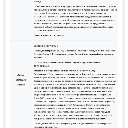
вперед.
Обзорная экскурсия по городу «Легендами овеян Ярославль».
Туристы
познакомятся с богатой храмовой архитектурой, с первым русским драматическим
театром им. Ф. Волкова, ярославской набережной рек Волги и Которосли,
уникальными каменными крепостными воротами в средневековый Ярославль.
Настоящая жемчужина города - Ярославская стрелка - место встречи двух рек
Волги и Которосли, а также построенный к Тысячелетию кафедральный
Успенский собор Ярославля и единственное в мире скульптурное изображение
"Троицы" Андрея Рублева.
Размещение в гостинице.
Завтрак в гостинице.
Переезд в
Петровск
(80 км) – небольшой заштатный городок, знаменитый своей
березовой рощей.
Путевая экскурсия «Волшебные сказки Московского
тракта».
Посещение
Художественной мастерской «Древо» семьи
Топорковых
.
Участие в интерактивной программе «В гости к Ежу
Петровичу».
Гостеприимные хозяева встретят Вас хлебом с солью и пригласят в
2 день
уютный русский дом, где пахнет свежеиспеченными пирогами и чаем на травах.
Петровск
Вам предлагается уникальная возможность, погрузившись в тёплую и сказочную
атмосферу мастерской, стать участником
мастер - класса по изготовлению
Ростов
Ежа Петровича из мукосола
, которого все участники возьмут с собой. Вас
ожидает веселый и познавательный сказ об известной петровской березовой
роще, которая посажена по приказу Государыни Императрицы Екатерины II
более 200 лет назад и о Еже Петровиче, удостоившемся ее внимания и милости.
С тех пор Еж Петрович вошел в историю и стал настоящим символом Петровска,
которому и посвящён семейный музей Топорковых. Кстати, в нём собралась
прекрасная компания всевозможных ежиков, выполненных в разных
художественных техниках и промыслах, и, которая, без сомнения, порадует
взгляд, как взрослых, так и самых маленьких посетителей. В завершении этой
прекрасной встречи состоится
чаепитие с домашним угощением
.
Переезд в
Ростов
(20 км) - город-музей, обладающий сокровищами русской
национальной культуры.