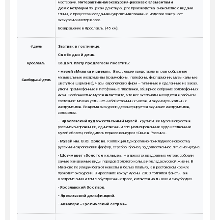
мастерами.
Интерактивная экскурсия-рассказ с элементами
демонстрации
по цехам действующего производства, знакомство с видами
глины, с процессом создания и украшения глиняных изделий завершает
экскурсию мастер-класс.
Возвращение в Ярославль. (45 км).
4 день
Завтрак в гостинице.
Свободный день.
Ярославль
За доп. плату предлагаем посетить:
- музей
«Музыка и время».
В коллекции представлены разнообразные
музыкальные инструменты (граммофоны, патефоны, фисгармонии, музыкальные
Свободный день
шкатулки, шарманка), часы европейских фирм – типичные и сделанные на заказ,
утюги, граммофонные и патефонные пластинки, обширное собрание золотофонных
икон. Особенностью музея является то, что все экспонаты находятся в рабочем
состоянии: можно услышать и бой старинных часов, и звуки музыкальных
инструментов. Во время экскурсии демонстрируется звучание инструментов,
колоколов.
-
Ярославский Художественный музей
- крупнейший музей искусств в
российской провинции, единственный специализированный художественный
музей области, победитель первого конкурса «Окно в Россию».
-
Музей им. В.Ю. Орлова
. Коллекция Декоративно-прикладного искусства,
русский и европейский фарфор, серебро, бронза, художественное литье из чугуна.
-
Шоу-макет «Золотое кольцо».
На трехстах квадратных метрах собрали
самые узнаваемые виды городов Золотого кольца и уклада русской жизни. В
Иваново по улицам бегают невесты в белых платьях, а в ростовском кремле
проводят экскурсии. В Ярославле вокруг Арены 2000 толпятся фанаты, а в
Костроме зима и там с обустроенных трасс, катаются на лыжах и сноубордах.
-
Ярославский Зоопарк.
- Ярославский дельфинарий.
- Аквапарк «Тропический остров»