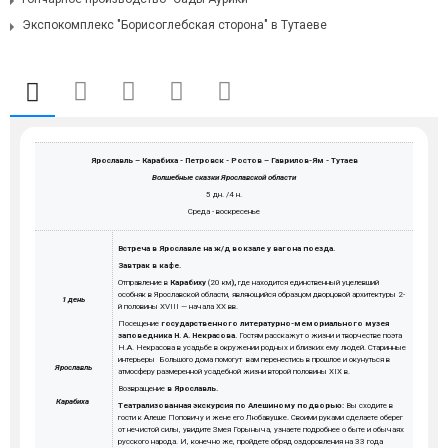
Экспокомплекс "Борисоглебская сторона" в Тутаеве
Ярославль – Карабиха - Петровск - Ростов – Гаврилов-Ям - Тутаев
Волшебные сказки Ярославской области
5 дн. /4 н.
Среда - воскресенье
Встреча в Ярославле на ж/д вокзале у вагона поезда.
Завтрак в кафе.
Отправление в
Карабиху
(20 км
),
где находится единственный уцелевший
особняк в Ярославской области, являющийся образцом дворцовой архитектуры 2-
1 день
й половины XVIII — начала XX вв.
Посещение
государственного литературно-мемориального музея
заповедника Н. А. Некрасова.
Гостям расскажут о жизни и творчестве поэта
Н.А. Некрасова в усадьбе в окружении родных и близких ему людей. Старинные
интерьеры Большого дома помогут вам перенестись в прошлое и окунуться в
Ярославль
атмосферу размеренной усадебной жизни второй половины XIX в.
Возвращение
в Ярославль.
Карабиха
Театрализованная экскурсия по Алешиному подворью:
Вы
сходите в
гости к Алеше Поповичу и жене его Любавушке. Своими руками сделаете оберег
от нечистой силы, увидите Змея Горыныча, узнаете подробнее о быте и обычаях
русского народа. И, конечно же, пройдете обряд оздоровления на 33 года