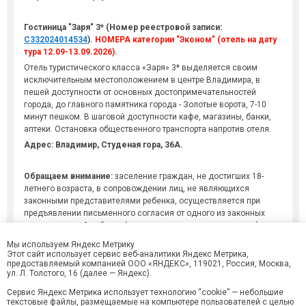
Гостиница "Заря" 3* (Номер реестровой записи:
С332024014534
).
НОМЕРА категории "Эконом" (отель на дату
тура 12.09-13.09.2026).
Отель туристического класса «Заря» 3* выделяется своим
исключительным местоположением в центре Владимира, в
пешей доступности от основных достопримечательностей
города, до главного памятника города - Золотые ворота, 7-10
минут пешком. В шаговой доступности кафе, магазины, банки,
аптеки. Остановка общественного транспорта напротив отеля.
Адрес: Владимир, Студеная гора, 36А.
Обращаем внимание:
заселение граждан, не достигших 18-
летнего возраста, в сопровождении лиц, не являющихся
законными представителями ребенка, осуществляется при
предъявлении письменного согласия от одного из законных
представителей ребенка (родителя, усыновителя, опекуна),
составленного в свободной форме.
Мы используем Яндекс Метрику
ВНИМАНИЕ! В поездку обязательно брать с собой оригиналы
Этот сайт использует сервис веб-аналитики Яндекс Метрика,
предоставляемый компанией ООО «ЯНДЕКС», 119021, Россия, Москва,
документов!
ул. Л. Толстого, 16 (далее — Яндекс).
Сервис Яндекс Метрика использует технологию “cookie” — небольшие
текстовые файлы, размещаемые на компьютере пользователей с целью