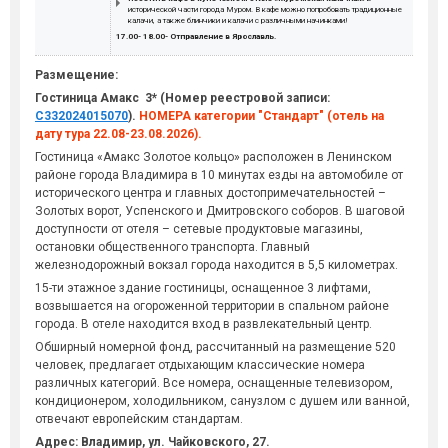
исторической части города Муром. В кафе можно попробовать традиционные
калачи, а также блинчики и калачи с различными начинками!
17.00- 18.00- Отправление в Ярославль.
Размещение:
Гостиница Амакс 3*
(Номер реестровой записи:
С332024015070
).
НОМЕРА категории "Стандарт" (отель на
дату тура 22.08-23.08.2026).
Гостиница «Амакс Золотое кольцо» расположен в Ленинском
районе города Владимира в 10 минутах езды на автомобиле от
исторического центра и главных достопримечательностей –
Золотых ворот, Успенского и Дмитровского соборов. В шаговой
доступности от отеля – сетевые продуктовые магазины,
остановки общественного транспорта. Главный
железнодорожный вокзал города находится в 5,5 километрах.
15-ти этажное здание гостиницы, оснащенное 3 лифтами,
возвышается на огороженной территории в спальном районе
города. В отеле находится вход в развлекательный центр.
Обширный номерной фонд, рассчитанный на размещение 520
человек, предлагает отдыхающим классические номера
различных категорий. Все номера, оснащенные телевизором,
кондиционером, холодильником, санузлом с душем или ванной,
отвечают европейским стандартам.
Адрес: Владимир, ул. Чайковского, 27.