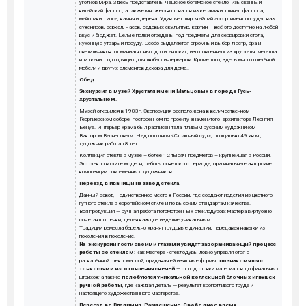
уголков мира. Здесь представлены чешское богемское стекло, изысканный
китайский фарфор, а также множество товаров из керамики, глины, фарфора,
майолики, гипса, камня и дерева. Удивляет широчайший ассортимент посуды, ваз,
сувениров, зеркал, часов, садовых скульптур, картин — всё это доступно на любой
вкус и бюджет. Целые полки отведены под предметы для сервировки стола,
кухонную утварь и посуду. Особо выделяется огромный выбор люстр, бра и
светильников: от миниатюрных до гигантских, изготовленных из хрусталя, металла
или ткани, подходящих для любых интерьеров. Кроме того, здесь много плетёной
мебели и других элементов декора для дома..
Обед.
Экскурсия в музей Хрусталя имени Мальцовых в городе Гусь-
Хрустальном.
Музей открылся в 1983г. Экспозиция расположена в величественном
Георгиевском соборе, построенном по проекту знаменитого архитектора Леонтия
Бенуа. Интерьер храма был расписан талантливым русским художником
Виктором Васнецовым. Над полотном «Страшный суд», площадью 49 кв.м.,
художник работал 8 лет.
Коллекция стекла в музее – более 12 тысяч предметов – крупнейшая в России.
Это стекло в стиле модерн, работы советского периода, оригинальные авторские
композиции современных художников.
Переезд в Иванищи на завод стекла.
Данный завод— единственное место в России, где создают изделия из цветного
гутного стекла в европейском стиле и по высоким стандартам качества.
Вся продукция — ручная работа потомственных стеклодувов: мастера виртуозно
сочетают оттенки, делая каждое изделие уникальным.
Традиции ремесла бережно хранят трудовые династии, передавая навыки из
поколения в поколение.
На экскурсии гости своими глазами увидят завораживающий процесс
работы со стеклом
: как мастера - стеклодувы ловко управляются с
раскалённой стекломассой, придавая ей изящные формы;
познакомятся с
тонкостями изготовления свечей
— от подготовки материалов до финальных
штрихов; а также
полюбуются уникальной коллекцией ёлочных игрушек
ручной работы
, где каждая деталь — результат кропотливого труда и
настоящего художественного мастерства.
Переезд во Владимир. Размещение. Свободное время.