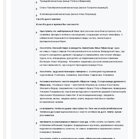
Троицкий монастырь (мощи Петра и Февронии);
Спасо-Преображенский монастырь (икона "Скоропослушница");
Благовещенский монастырь (икона Ильи Муромца).
Свободное время.
В свободное время Вы сможете:
прогулять по набережной Оки
: прогулочная зона благоустроена: есть
скамейки, фонари и зелёные насаждения, создающие уютную атмосферу. С
набережной открываются панорамные виды на Оку, монастыри и
противоположный берег.
посетить Окский парк и увидеть памятник Илье Муромцу
: один
из самых старых парков России раскинулся на склонах Воеводской горы, где
когда-то находилось древнее городище и совершались языческие обряды.
Здесь есть аттракционы для детей, на территории расположен памятник
богатырю Илье Муромцу. Монумент защитнику русской земли расположен
на том самом месте, где когда-то проходила граница Руси.
посетить
художественную галерею с
коллекцией подлинников
художников Поленова, Шишкина, Брюллова, Саврасова, Коровина.
познакомиться с экспозицией
«Муром-град. Сокровища древнего
Мурома».
Основные герои — крестители Мурома св. князья Константин
Михаил и Федор, покровители счастливого брака Петр и Феврония, праведница
Ульяния Лазаревская; горожане-вкладчики и строители церквей и монастырей,
персонажи Муромских повестей. В экспозиционном ряду: предметы
археологии, иконы, лицевое шитье, книги, медная пластика и серебро
из муромских храмов.
совершить теплоходную прогулку по Оке на комфортабельном
теплоходе
(навигация возможна с мая по октября)
за доп. плату. Цена -
уточняется.
заглянуть в сувенирные лавки города
, чтобы купить на память себе
и близким небольшие подарки: традиционные кружева, деревянные игрушки,
изделия из керамики и, конечно, те самые знаменитые муромские калачи
и медовые пряники.
посетить кафе в купеческом стиле «Муромская калачная»
в