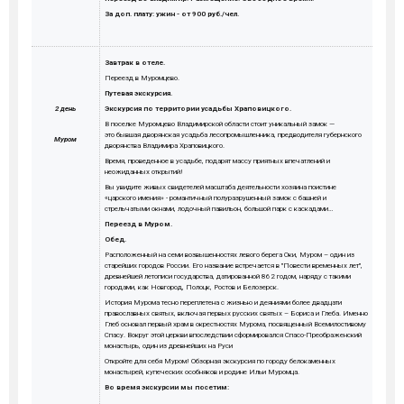
За доп. плату: ужин - от 900 руб./чел.
Завтрак в отеле.
Переезд в Муромцево.
Путевая экскурсия.
2 день
Экскурсия по территории усадьбы Храповицкого.
В поселке Муромцево Владимирской области стоит уникальный замок —
это бывшая дворянская усадьба лесопромышленника, предводителя губернского
Муром
дворянства Владимира Храповицкого.
Время, проведенное в усадьбе, подарят массу приятных впечатлений и
неожиданных открытий!
Вы увидите живых свидетелей масштаба деятельности хозяина поистине
«царского имения» - романтичный полуразрушенный замок с башней и
стрельчатыми окнами, лодочный павильон, большой парк с каскадами…
Переезд в Муром.
Обед.
Расположенный на семи возвышенностях левого берега Оки, Муром – один из
старейших городов России. Его название встречается в "Повести временных лет",
древнейшей летописи государства, датированной 862 годом, наряду с такими
городами, как Новгород, Полоцк, Ростов и Белозерск.
История Мурома тесно переплетена с жизнью и деяниями более двадцати
православных святых, включая первых русских святых – Бориса и Глеба. Именно
Глеб основал первый храм в окрестностях Мурома, посвященный Всемилостивому
Спасу. Вокруг этой церкви впоследствии сформировался Спасо-Преображенский
монастырь, один из древнейших на Руси
Откройте для себя Муром! Обзорная экскурсия по городу белокаменных
монастырей, купеческих особняков и родине Ильи Муромца.
Во время экскурсии мы посетим: