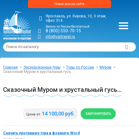
Новая версия сайта
Ярославль, ул. Кирова, 10, 3 этаж,
офис 314
Звонок по России бесплатный:
8 (800) 550-70-15
info@yartravel.ru
Главная
Экскурсионные туры
Туры по России
Муром
Сказочный Муром и хрустальный гусь…
Сказочный Муром и хрустальный гусь…
14 100,00 руб.
ЗАБРОНИРОВАТЬ
Цена от:
Скачать программу тура в формате Word