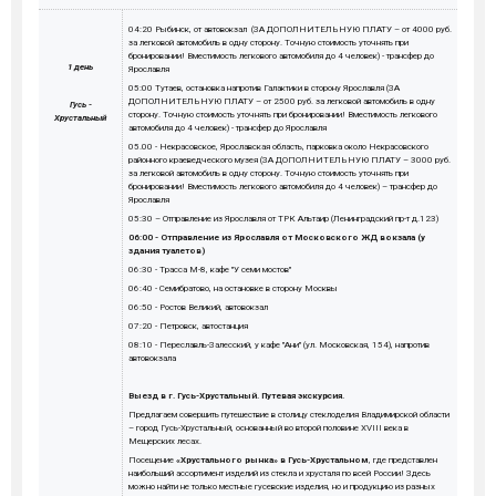
04:20 Рыбинск, от автовокзал (ЗА ДОПОЛНИТЕЛЬНУЮ ПЛАТУ – от 4000 руб.
за легковой автомобиль в одну сторону. Точную стоимость уточнять при
бронировании! Вместимость легкового автомобиля до 4 человек) - трансфер до
1 день
Ярославля
05:00 Тутаев, остановка напротив Галактики в сторону Ярославля (ЗА
ДОПОЛНИТЕЛЬНУЮ ПЛАТУ – от 2500 руб. за легковой автомобиль в одну
Гусь -
сторону. Точную стоимость уточнять при бронировании! Вместимость легкового
Хрустальный
автомобиля до 4 человек) - трансфер до Ярославля
05.00 - Некрасовское, Ярославская область, парковка около Некрасовского
районного краеведческого музея (ЗА ДОПОЛНИТЕЛЬНУЮ ПЛАТУ – 3000 руб.
за легковой автомобиль в одну сторону. Точную стоимость уточнять при
бронировании! Вместимость легкового автомобиля до 4 человек) – трансфер до
Ярославля
05:30 – Отправление из Ярославля от ТРК Альтаир (Ленинградский пр-т д.123)
06:00 - Отправление из Ярославля от Московского ЖД вокзала (у
здания туалетов)
06:30 - Трасса М-8, кафе "У семи мостов"
06:40 - Семибратово, на остановке в сторону Москвы
06:50 - Ростов Великий, автовокзал
07:20 - Петровск, автостанция
08:10 - Переславль-Залесский, у кафе "Ани" (ул. Московская, 154), напротив
автовокзала
Выезд в г. Гусь-Хрустальный. Путевая экскурсия.
Предлагаем совершить путешествие в столицу стеклоделия Владимирской области
– город Гусь-Хрустальный, основанный во второй половине XVIII века в
Мещерских лесах.
Посещение
«Хрустального рынка» в Гусь-Хрустальном
, где представлен
наибольший ассортимент изделий из стекла и хрусталя по всей России! Здесь
можно найти не только местные гусевские изделия, но и продукцию из разных