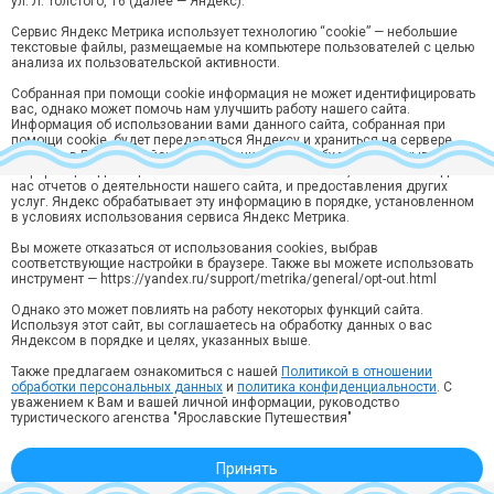
ул. Л. Толстого, 16 (далее — Яндекс).
Сервис Яндекс Метрика использует технологию “cookie” — небольшие
текстовые файлы, размещаемые на компьютере пользователей с целью
анализа их пользовательской активности.
Собранная при помощи cookie информация не может идентифицировать
вас, однако может помочь нам улучшить работу нашего сайта.
Информация об использовании вами данного сайта, собранная при
помощи cookie, будет передаваться Яндексу и храниться на сервере
Яндекса в ЕС и Российской Федерации. Яндекс будет обрабатывать эту
информацию для оценки использования вами сайта, составления для
нас отчетов о деятельности нашего сайта, и предоставления других
услуг. Яндекс обрабатывает эту информацию в порядке, установленном
Хотите быть в курсе лучших предложений?
в условиях использования сервиса Яндекс Метрика.
Подпишитесь на рассылку горящий туров и спецпредложений
Вы можете отказаться от использования cookies, выбрав
Подписаться
соответствующие настройки в браузере. Также вы можете использовать
инструмент — https://yandex.ru/support/metrika/general/opt-out.html
Нажимая кнопку “Подписаться“ вы соглашаетесь на
обработку
персональных данных
в соответствии с
Политикой конфиденциальности
.
Однако это может повлиять на работу некоторых функций сайта.
Используя этот сайт, вы соглашаетесь на обработку данных о вас
Яндексом в порядке и целях, указанных выше.
Ярославль, ул. Кирова, 10, 3 этаж, офис 314
Звонок по России бесплатный:
Также предлагаем ознакомиться с нашей
Политикой в отношении
8 (800) 550-70-15
обработки персональных данных
и
политика конфиденциальности
. С
уважением к Вам и вашей личной информации, руководство
info@yartravel.ru
туристического агенства "Ярославские Путешествия"
Реестровый номер ВНТ 003426 в Едином федеральном реестре туроператоров.
Политика конфиденциальности
Принять