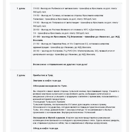
1 день
19-00 -Выезд из Рыбинска от автовокзала -
трансфер в Ярославль за доп. плату
500 руб./чел.
19-50 - Выезд из Тутаева, остановка в сторону Ярославля напротив
Галактики -
трансфер в Ярославль за доп. плату 500 руб./чел.
19-30 - Выезд из Петровска от автостанции -
трансфер в Ярославль за доп. плату
500 руб./чел.
20-00 - Выезд из Ростова Великого от стоянки у KFC л Достоевского,
13 -
трансфер в Ярославль за доп. плату 500 руб./чел.
21-00 - выезд из Ярославля, ТЦ Вернисаж -
трансфер
до Иваново, до ЖД
Вокзала.
21-50 - Выезд из Гаврилов-Яма, от Ул. Советская 32, остановка напротив
администрации -
трансфер
до Иваново, до ЖД Вокзала.
20-30 – выезд из Костромы,ТЦ РИО (Ул. Магистральная, 20), правый угол от
центрального входа - трансфер до Иваново, до ЖД Вокзала.
Возможно отправление из других городов!
2 день
Прибытие в Тулу.
Завтрак в кафе города.
Обзорная экскурсия по Туле.
Вы откроете самые яркие стороны тульской жизни, прославившие город. Узнаете о
великих мастерах кузнечного и оружейного дела, на бывших купеческих и
мещанских улочках услышите о традициях чаепития с пряниками, познакомитесь с
военной историей города-героя.
Посещение Тульского Кремля
Тульский Кремль, построенный в XVI веке для защиты южных границ
Московского государства, сегодня является главным туристическим объектом
Тулы. Его стены длиной более 1 км и высотой до 10 м напоминают о былых
сражениях с кочевниками. Внутри расположены Успенский
Экскурсия в Музей оружия.
В музее оружия представлена уникальная
коллекция огнестрельного и холодного оружия разных эпох. Здесь можно увидеть,
как старинные ружья и сабли, так и современные образцы вооружения.
Обед в кафе города.