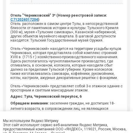
Отель
"Черниковский" 3*
(Номер реестровой записи:
С712024017204
)
Отель расположен в самом центре Тулы, в непосредственной
близости от памятников истории и культуры: Тульского Кремля
(300 м), музея «Тульские самовары», Казанской набережной,
других объектов музейного квартала. В шаговой доступности
находятся: Тульский Государственный музей Оружия.
Отель «Черниковский» находится на территории усадьбы купцов
Черниковых, которая представляла собой комплекс строений
XVIII в. (1715 г.) хозяйственно-производственного назначения.
Здесь располагалось чугуноплавильное производство, где
отливались, в основном, колокола, которые находили сбыт
далеко за пределами Тульской губернии. Кроме колоколов
также изготавливались самовары, кофейники, рукомойники,
котлы, кастрюли, ажурные декоративные решетки с фонарями.
Отель «Черниковский» представляет собой 3-х этажное здание с
просторным и светлым мансардным этажом.
Адрес: Тула, Черниковский переулок, 6
Обращаем внимание:
заселение граждан, не достигших 18-
летнего возраста, в сопровождении лиц, не являющихся
законными представителями ребенка, осуществляется при
предъявлении письменного согласия от одного из законных
Мы используем Яндекс Метрику
представителей ребенка (родителя, усыновителя, опекуна),
Этот сайт использует сервис веб-аналитики Яндекс Метрика,
предоставляемый компанией ООО «ЯНДЕКС», 119021, Россия, Москва,
составленного в свободной форме.