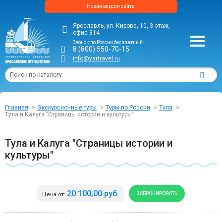
Новая версия сайта
Ярославль, ул. Кирова, 10, 3 этаж,
офис 314
Звонок по России бесплатный:
8 (800) 550-70-15
info@yartravel.ru
Главная
Экскурсионные туры
Туры по России
Тула
Тула и Калуга "Страницы истории и культуры"
Тула и Калуга "Страницы истории и
культуры"
20 100,00 руб.
ЗАБРОНИРОВАТЬ
Цена от: