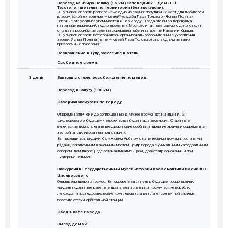
Переезд на Ясную Поляну (15 км) Заповедник – Дом Л. Н.
Толстого, прогулка по территории (без экскурсии).
В Тульской области расположено одно из самых популярных мест для любителей
классической литературы — музей?усадьба Льва Толстого «Ясная Поляна».
Впервые эта усадьба упоминается в 1652 году. Тогда это была деревушка
на границе территорий, подконтрольных Москве, и так называемого дикого поля,
откуда на российские селения совершали набеги татары из Казани и Крыма.
В Тульской области потребовалось организовать оборонительные укрепления —
засеки. Ясная Поляна (ныне — музей Льва Толстого) стала одним из таких
призасечных поселений.
Возвращение в Тулу, заселение в отель.
Свободное время.
3 день
Завтрак в отеле, освобождение номеров.
Переезд в Калугу (100 км)
Обзорная экскурсия по городу
От времён вятичей и до воплощённых в Музее космонавтики идей К. Э.
Циолковского о будущем человечества будет наша экскурсия. Старинные
купеческие дома, элегантные дворянские особняки, древние храмы и современная
застройка, стилизованная под старину.
Вы насладитесь видами Калужским Арбатом с купеческими домами, гостиными
рядами, загадочным Каменным мостом, центр города с уникальным кафедральным
собором, дом-дворец, где останавливались цари, драмтеатр основанный при
Екатерине Великой.
Экскурсия в Государственный музей истории космонавтики имени К.Э.
Циолковского
Открываем двери в космос. Вы сможете заглянуть в будущее космонавтики,
увидеть подлинные ракетные двигатели и спутники, космические корабли,
луноходы и исследовательские комплексы планет планет солнечной системы,
посетите отсеки орбитальной станции.
Обед в кафе города.
Выезд домой.