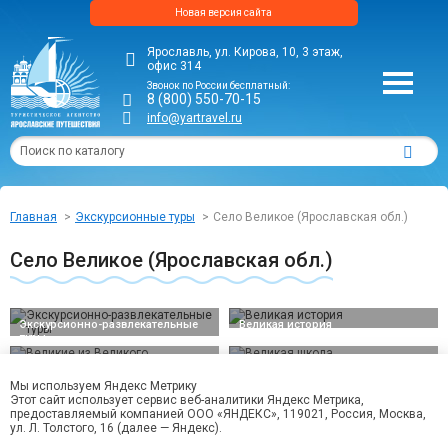
Новая версия сайта
Ярославль, ул. Кирова, 10, 3 этаж,
офис 314
Звонок по России бесплатный:
8 (800) 550-70-15
info@yartravel.ru
Главная
Экскурсионные туры
Село Великое (Ярославская обл.)
Село Великое (Ярославская обл.)
Экскурсионно-развлекательные
Великая история
туры
Великие из Великого
Великая школа
Мы используем Яндекс Метрику
Достопримечательности
Страна Ямщика
Этот сайт использует сервис веб-аналитики Яндекс Метрика,
предоставляемый компанией ООО «ЯНДЕКС», 119021, Россия, Москва,
Фотогалерея
ул. Л. Толстого, 16 (далее — Яндекс).