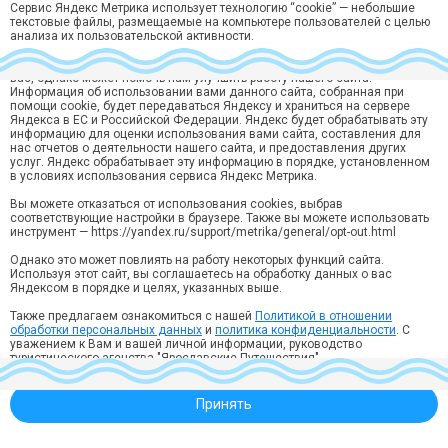
Дополнительная информация
Сервис Яндекс Метрика использует технологию “cookie” — небольшие
текстовые файлы, размещаемые на компьютере пользователей с целью
анализа их пользовательской активности.
Собранная при помощи cookie информация не может идентифицировать
вас, однако может помочь нам улучшить работу нашего сайта.
Информация об использовании вами данного сайта, собранная при
Хотите быть в курсе лучших предложений?
помощи cookie, будет передаваться Яндексу и храниться на сервере
Яндекса в ЕС и Российской Федерации. Яндекс будет обрабатывать эту
Подпишитесь на рассылку горящий туров и спецпредложений
информацию для оценки использования вами сайта, составления для
нас отчетов о деятельности нашего сайта, и предоставления других
Подписаться
услуг. Яндекс обрабатывает эту информацию в порядке, установленном
в условиях использования сервиса Яндекс Метрика.
Нажимая кнопку “Подписаться“ вы соглашаетесь на
обработку
персональных данных
в соответствии с
Политикой конфиденциальности
.
Вы можете отказаться от использования cookies, выбрав
соответствующие настройки в браузере. Также вы можете использовать
инструмент — https://yandex.ru/support/metrika/general/opt-out.html
Ярославль, ул. Кирова, 10, 3 этаж, офис 314
Звонок по России бесплатный:
Однако это может повлиять на работу некоторых функций сайта.
8 (800) 550-70-15
Используя этот сайт, вы соглашаетесь на обработку данных о вас
Яндексом в порядке и целях, указанных выше.
info@yartravel.ru
Реестровый номер ВНТ 003426 в Едином федеральном реестре туроператоров.
Также предлагаем ознакомиться с нашей
Политикой в отношении
обработки персональных данных
и
политика конфиденциальности
. С
Политика конфиденциальности
уважением к Вам и вашей личной информации, руководство
туристического агенства "Ярославские Путешествия"
Принять