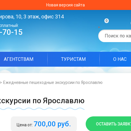
Новая версия сайта
ирова, 10, 3 этаж, офис 314
0
сплатный:
0-70-15
АГЕНТСТВАМ
ТУРИСТАМ
О НАС
Ежедневные пешеходные экскурсии по Ярославлю
скурсии по Ярославлю
700,00 руб.
ОСТАВИТЬ ЗАЯВК
Цена от: