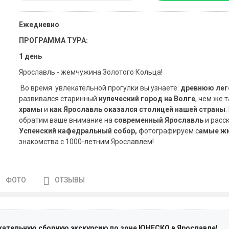
Ежедневно
ПРОГРАММА ТУРА:
1 день
Ярославль - жемчужина Золотого Кольца!
Во время увлекательной прогулки вы узнаете:
древнюю леге
развивался старинный
купеческий город на Волге
, чем же
храмы
и
как Ярославль оказался столицей нашей страны
обратим ваше внимание на
современный Ярославль
и расс
Успенский кафедральный собор,
фотографируем с
амые ж
знакомства с 1000-летним Ярославлем!
ФОТО
ОТЗЫВЫ
кательную сборную экскурсию по зоне ЮНЕСКО в Ярославле!