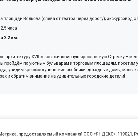
 площади Волкова (слева от театра через дорогу), экскурсовод с 
2,5 часа
 2.2 км.
ю архитектуру XVII веков, живописную ярославскую Стрелку – мест
 Мы пройдём по уютным бульварам и торговым площадям, посетим у
ода, увидим крепкие купеческие особняки, доходные домы, малые
зах и обратим внимание на удивительные городские детали!
 Метрика, предоставляемый компанией ООО «ЯНДЕКС», 119021, Р