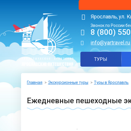
Ярославль, ул. К
Звонок по России бе
8 (800) 55
info@yartravel.ru
ТУРЫ
Главная
Экскурсионные туры
Туры в Ярославль
Ежедневные пешеходные эк